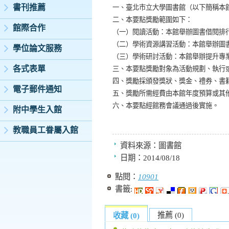
一、臺北市立大學圖書館（以下簡稱本
書刊推薦
二、本要點獎勵範圍如下：
館際合作
（一）閱讀活動：本館舉辦圖書借閱排
（二）學術資源講習活動：本館舉辦圖
學位論文服務
（三）學術研討活動：本館舉辦提升專
三、本要點獎勵對象為活動規劃、執行
各式表單
四、獎勵採頒發獎狀、獎金、禮券、書
電子郵件通知
五、獎勵所需經費由本館年度預算或其
六、本要點經館務會議通過後實施。
附中學生入館
教職員工眷屬入館
資料來源：
圖書館
日期：
2014/08/18
點閱：
10901
書籤:
推薦 (0)
收藏 (0)