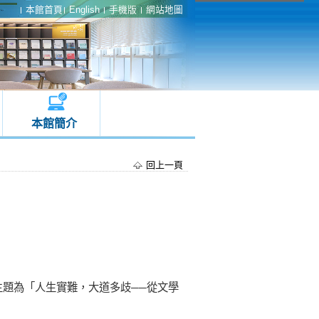
本館首頁
English
手機版
網站地圖
本館簡介
回上一頁
主題為「人生實難，大道多
歧
──
從文學