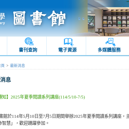
書刊查詢
電子資源
多媒體服務
首頁
>
最新消息
消息
】2025年夏季閱讀系列講座(114/5/10-7/5)
書館於
114
年
5
月
10
日至
7
月
5
日期間舉辦
2025
年夏季閱讀系列講座，
命智慧」，歡迎踴躍參加。