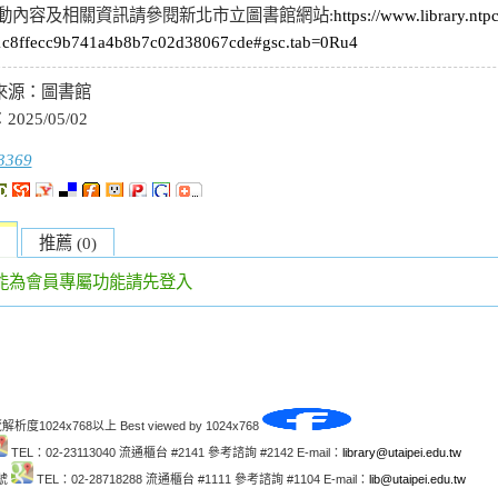
動內容及相關資訊請參閱新北市立圖書館網站
:
https://www.library.ntp
1c8ffecc9b741a4b8b7c02d38067cde#gsc.tab=0Ru4
來源：
圖書館
：
2025/05/02
3369
推薦 (0)
能為會員專屬功能請先登入
解析度1024x768以上 Best viewed by 1024x768
TEL：02-23113040 流通櫃台 #2141 參考諮詢 #2142 E-mail：
library@utaipei.edu.tw
1號
TEL：02-28718288 流通櫃台 #1111 參考諮詢 #1104 E-mail：
lib@utaipei.edu.tw