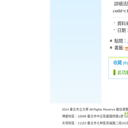
詳細活
cntId=c
資料
日期
點閱：
書籤:
收藏 (0)
此功
2014 臺北市立大學 All Rights Reserve 最佳瀏覽
博愛校區：10048 臺北市中正區愛國西路1號
天母校區：11153 臺北市士林區忠誠路二段10