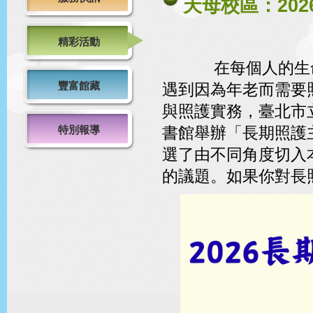
天母校區：20
精彩活動
在每個人的生命
豐富館藏
遇到因為年老而需要
與照護實務，臺北市
特別報導
書館舉辦「長期照護
選了由不同角度切入
的議題。如果你對長