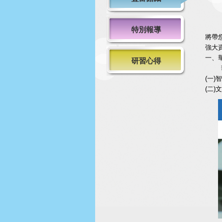
特別報導
將帶
強大
一、
研習心得
華藝
(一
(二