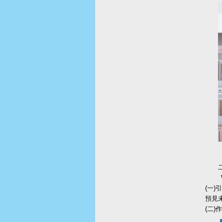
Web
(一
預見
(二