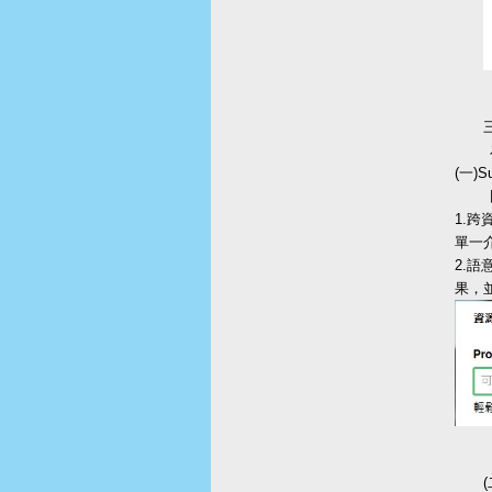
三
為了
(一)S
圖書
1.
單一
2.
果，
(