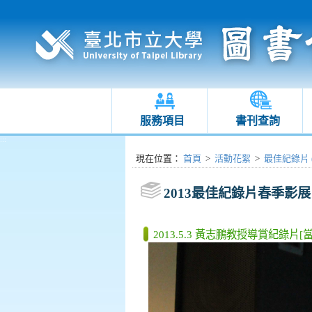
服務項目
書刊查詢
:::
:::
現在位置
：
首頁
>
活動花絮
>
最佳紀錄片 (2
2013最佳紀錄片春季影展
2013.5.3 黃志鵬教授導賞紀錄片