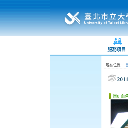
服務項目
:::
:::
現在位置
：
201
圖8 血