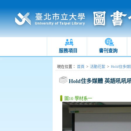
服務項目
書刊查詢
:::
:::
現在位置
：
首頁
>
活動花絮
>
Hold住多媒體
Hold住多媒體 英語吼吼吼(20
圖10 學材系一