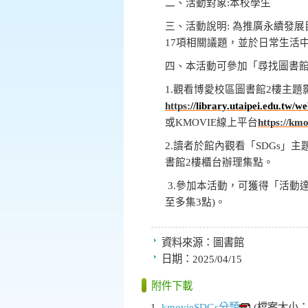
二、
活動對象
:
本校學生
三、活動說明
:
為推廣永續發展
17
項相關議題，並於日常生活
四、本活動可參加「尋找圖書
1.
觀看博愛校區圖書館
2
樓主題
https:
//library.utaipei.edu.t
或
KMOVIE
線上平台
https://km
2.
讀者於館內觀看「
SDGs
」主
書館
2
樓櫃台辦理集點。
3.
參加本活動，可獲得「活動
至多集
3
點
)
。
資料來源：
圖書館
日期：
2025/04/15
附件下載
kmovieSDGs分類
(檔案大小：1