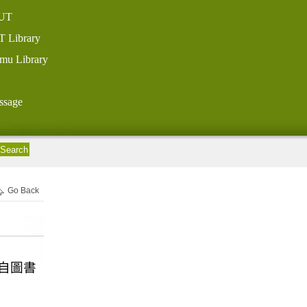
UT
T Library
mu Library
ssage
Go Back
自圖書