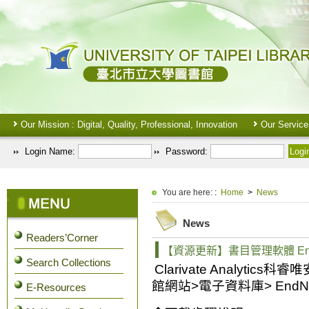
Our Mission : Digital, Quality, Professional, Innovation
Our Service
Login Name:
Password:
:::
You are here:
:
Home
>
News
:::
News
Readers’Corner
【資源更新】書目管理軟體 EndN
Search Collections
Clarivate Analytics
科睿唯
館網站
>
電子資料庫
> EndN
E-Resources