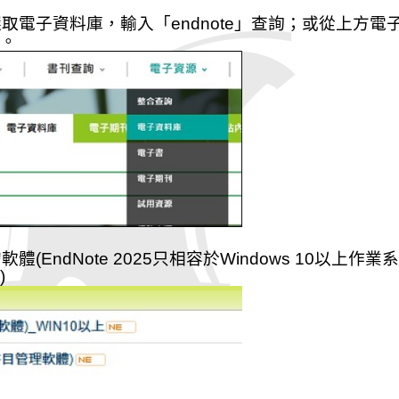
選取電子資料庫，輸入「
endnote
」查詢；或從上方電
。
的軟體
(EndNote 2025
只相容於
Windows 10
以上作業系
)