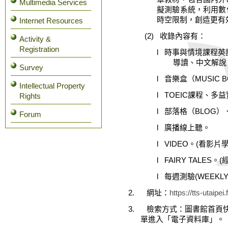
Multimedia Services
擬測驗系統，利用數
時空限制，創造更有
Internet Resources
(2)
收錄內容有：
Activity &
Registration
l
時事與情境課程英
導讀、中文解說
Survey
l
音樂盒（
MUSIC 
Intellectual Property
l
TOEIC
課程、多益
Rights
l
部落格（
BLOG
）
Forum
l
廣播線上聽。
l
VIDEO
。
(
看影片
l
FAIRY TALES
。
(
l
每週測驗
(WEEKLY
2.
網址：
https://tts-utaipei
3.
檢索方式：圖書館首頁
單進入「電子資料庫」。