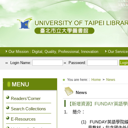
Our Mission : Digital, Quality, Professional, Innovation
Our Service
Login Name:
Password:
:::
You are here:
:
Home
>
News
:::
News
Readers’Corner
【新增資源】FUNDAY英語
Search Collections
1.
簡介：
E-Resources
(1)
FUNDAY
英語學院
章教材，包含國內外