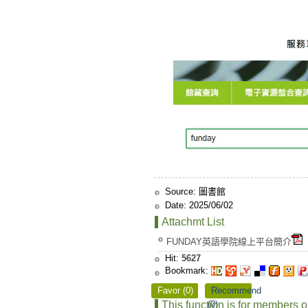
Source:
圖書館
Date:
2025/06/02
Attachmt List
FUNDAY英語學院線上平台簡介
Hit:
5627
Bookmark:
Favor (0)
Recommend
This function is for members o
(0)