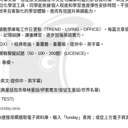
位化學習工具，同學能依據個人程度和學習進度彈性安排時間，不
效率且客製化的學習體驗，進而有效提升英語能力。
語教學庫每工作日更新（
TREND
、
LIVING
、
OFFICE
）。每篇文章
、記憶訓練、課後練習、逐步加強英語實力。
BOX
）。經典歌曲，重覆聽、重覆唱，提供中、英字幕。
實戰模擬試題（
50
、
100
、
200
題）
(LICENCE)
。
、專欄。
學英文
-
提供中、英字幕
)
經典童話包含格林童話
/
伊索寓言
/
安徒生童話
/
世界名著
)
 TEST)
.funday.asia
快速搜尋欄選取電子資料庫，輸入「
funday
」查詢；或從上方電子資