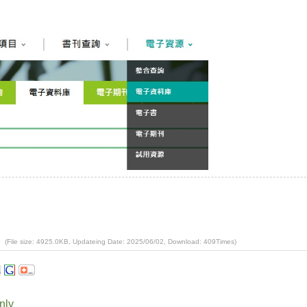
(File size: 4925.0KB, Updateing Date: 2025/06/02, Download: 409Times)
nly