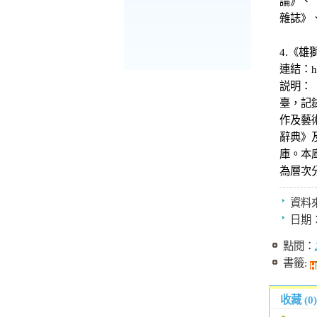
論》、
雜誌》
4.《雄
連結：http
説明：
臺，記
作及藝
辭典》及
庫。本
為層次
資料
日期
點閱：
書籤:
收藏 (0)