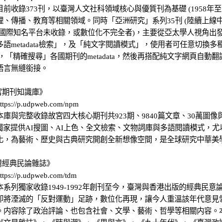
目前收錄373刊，以臺灣人文社科領域核心與優質刊為基礎 (1958年
理、傳播、教育等相關領域。同時「亞洲研究」系列35刊 (陸續上線中
為國際知名平台未收錄，或數位化不完全者)，主要從亞太學人視角出
多語metadata檢索」，及「純文字閱讀模式」，使用者可任意切換
 ，「精確搜尋」各國期刊的metadata，然後再搭配純文字網頁自
語言無縫銜接。
宮期刊知識庫》
ps://p.udpweb.com/npm
本庫與完整收錄故宮四大核心期刊共923期、9840篇文章、30萬圖像
。獨家提供AI搜圖、AI上色、全文檢索、文物詞庫與多語閱讀模式，
化，為藝術、歷史與古典研究開創全新想像空間，是全球研究中華美
台灣經典民論雜誌》
ps://p.udpweb.com/tdm
本系列獨家收錄1949-1992年創刊至今，臺灣與香港出版的經典民
即將湮滅的「反對運動」足跡，數位化再現，讓今人重溫該年代意見
。内容除了政治評論、也包含社會、文學、藝術、哲學等相關内容。