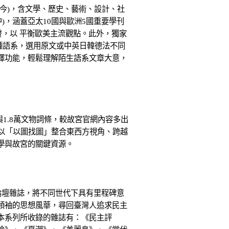
至今)，含文學、歷史、藝術、設計、社
)，涵蓋亞太10國與歐洲5國重要學刊
發，以 平衡歐美主流觀點。此外，獨家
多種語系，選用原文或中英日韓德法不同
動翻譯功能，輕鬆理解陌生語系文章大意，
與1.8萬文物詞條，較故宮官網內容多出
尤以「以圖找圖」整合東西方視角、跨越
學與故宮的關鍵資源。
意論壇雜誌，將不同世代下具有里程碑意
領袖的思想風華，尋回臺灣人追求民主
本系列所收錄的雜誌有：《民主評