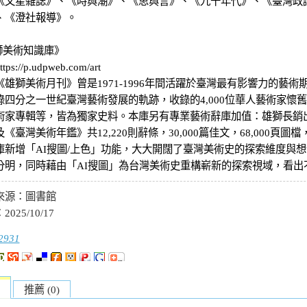
《文星雜誌》、《時與潮》、《思與言》、《九十年代》、《臺灣政
、《澄社報導》。
獅美術知識庫》
s://p.udpweb.com/art
《雄獅美術月刊》曾是1971-1996年間活躍於臺灣最有影響力的藝
錄四分之一世紀臺灣藝術發展的軌跡，收錄的4,000位華人藝術家懷
術家專輯等，皆為獨家史料。本庫另有專業藝術辭庫加值：雄獅長銷
《臺灣美術年鑑》共12,220則辭條，30,000篇佳文，68,000
庫新增「AI搜圖/上色」功能，大大開闊了臺灣美術史的探索維度與
分明，同時藉由「AI搜圖」為台灣美術史重構嶄新的探索視域，看出
來源：
圖書館
：
2025/10/17
2931
推薦 (0)