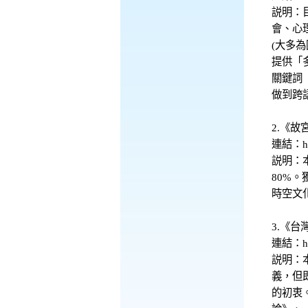
説明：
會、心
(大多
提供「
關鍵詞
做到跨
2.《故
連結：htt
説明：
80%
時空文
3.《
連結：htt
説明：
義，但
的初衷