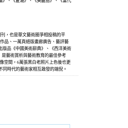
論》、《夏潮》、《美麗島》、《當代
術期刊，也是華文藝術圈爭相投稿的平
舊作品、一萬頁絕版畫廊廣告、藝評藝
出版品《中國美術辭典》、《西洋美術
頁圖檔，是藝術賞析與藝術教育的最佳參考
想像空間，6萬張黑白老照片上色後也更
不同時代的藝術家相互啟發的端倪。