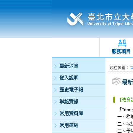
服務項目
:::
最新消息
:::
現在位置
：
登入說明
最新
歷史電子報
【教育訓
聯絡資訊
「Tur
常用資料庫
一、為
二、採
常用連結
三、學