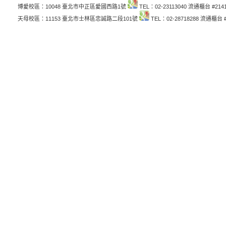
博愛校區：10048 臺北市中正區愛國西路1號
TEL：02-23113040 流通櫃台 #214
天母校區：11153 臺北市士林區忠誠路二段101號
TEL：02-28718288 流通櫃台 #