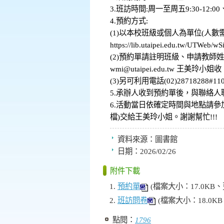
3.班訪時間:周一至周五9:30-12:00、
4.預約方式:
(1)以本校班級或個人為單位(人數
https://lib.utaipei.edu.tw/UTWeb
(2)預約單請註明班級、申請教
wmi@utaipei.edu.tw 王美玲小姐
(3)另可利用電話(02)2871828
5.承辦人收到預約單後，與聯絡
6.活動當日依確定時間與地點請參
檔)交給王美玲小姐。謝謝幫忙!!!
資料來源：
圖書館
日期：
2026/02/26
附件下載
預約單
(檔案大小：17.0KB、
班訪問卷
(檔案大小：18.0KB
點閱：
1796