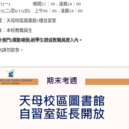
1(
一
)
晚間
21
：
30 -
凌晨
24
：
00
/2(
二
)
至
6/11(
四
)
上午0
6
：
00 -
凌晨
24
：
00
置：天母校區圖書館
1
樓自習室
象：本校教職員生
外側門
(
運動場側
)
刷學生證或教職員證入內。
內請勿飲食。