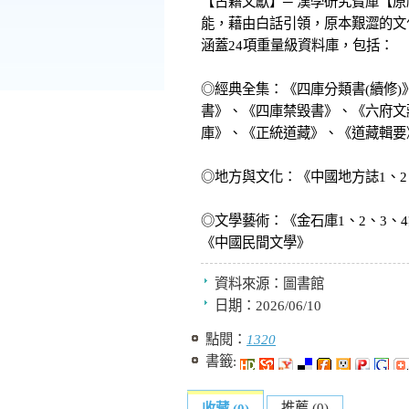
【古籍文獻】─ 漢學研究寶庫【原
能，藉由白話引領，原本艱澀的文
涵蓋24項重量級資料庫，包括：
◎經典全集：《四庫分類書(續修)
書》、《四庫禁毀書》、《六府文
庫》、《正統道藏》、《道藏輯要
◎地方與文化：《中國地方誌1、2
◎文學藝術：《金石庫1、2、3、
《中國民間文學》
資料來源：
圖書館
日期：
2026/06/10
點閱：
1320
書籤:
推薦 (0)
收藏 (0)