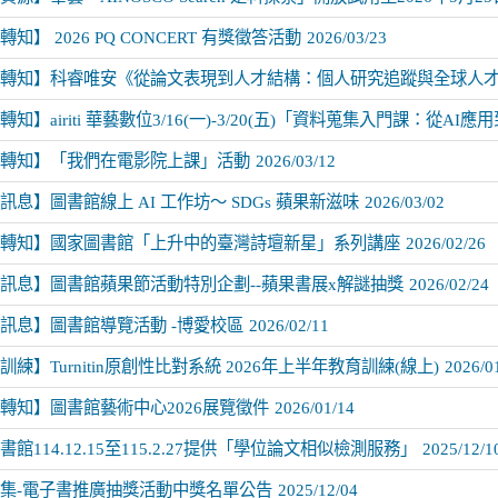
知】 2026 PQ CONCERT 有獎徵答活動
2026/03/23
轉知】科睿唯安《從論文表現到人才結構：個人研究追蹤與全球人
知】airiti 華藝數位3/16(一)-3/20(五)「資料蒐集入門課：從AI
轉知】「我們在電影院上課」活動
2026/03/12
訊息】圖書館線上 AI 工作坊～ SDGs 蘋果新滋味
2026/03/02
轉知】國家圖書館「上升中的臺灣詩壇新星」系列講座
2026/02/26
訊息】圖書館蘋果節活動特別企劃--蘋果書展x解謎抽獎
2026/02/24
訊息】圖書館導覽活動 -博愛校區
2026/02/11
訓練】Turnitin原創性比對系統 2026年上半年教育訓練(線上)
2026/0
轉知】圖書館藝術中心2026展覽徵件
2026/01/14
館114.12.15至115.2.27提供「學位論文相似檢測服務」
2025/12/1
集-電子書推廣抽獎活動中獎名單公告
2025/12/04