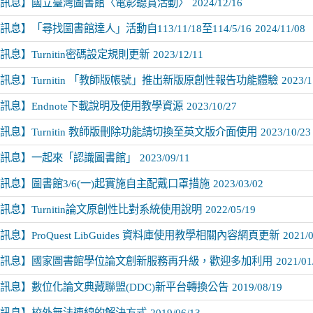
訊息】國立臺灣圖書館〈電影聽賞活動〉
2024/12/16
息】「尋找圖書館達人」活動自113/11/18至114/5/16
2024/11/08
訊息】Turnitin密碼設定規則更新
2023/12/11
訊息】Turnitin 「教師版帳號」推出新版原創性報告功能體驗
2023/1
訊息】Endnote下載說明及使用教學資源
2023/10/27
訊息】Turnitin 教師版刪除功能請切換至英文版介面使用
2023/10/23
訊息】一起來「認識圖書館」
2023/09/11
訊息】圖書館3/6(一)起實施自主配戴口罩措施
2023/03/02
訊息】Turnitin論文原創性比對系統使用說明
2022/05/19
息】ProQuest LibGuides 資料庫使用教學相關內容網頁更新
2021/0
訊息】國家圖書館學位論文創新服務再升級，歡迎多加利用
2021/01
訊息】數位化論文典藏聯盟(DDC)新平台轉換公告
2019/08/19
訊息】校外無法連線的解決方式
2019/06/13