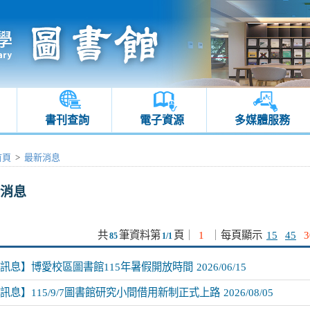
書刊查詢
電子資源
多媒體服務
首頁
>
最新消息
消息
共
筆資料第
頁
｜
1
｜
每頁顯示
15
45
3
85
1/1
訊息】博愛校區圖書館115年暑假開放時間
2026/06/15
訊息】115/9/7圖書館研究小間借用新制正式上路
2026/08/05