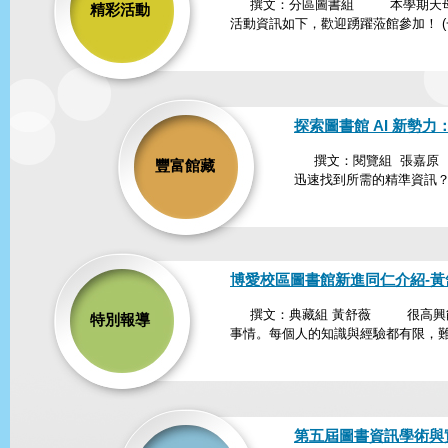
撰文：分區圖書組 本學期天母校
精彩活動
活動資訊如下，歡迎踴躍蒞館參加！ (一)
探索圖書館 AI 新勢力：華藝
撰文：閱覽組 張嘉原 
豐富館藏
迅速找到所需的精準資訊？現
博愛校區圖書館新進同仁介紹-黃
撰文：典藏組 黃舒薇 很高興能
特別報導
事情。每個人的知識與經驗都有限，難免
第五屆圖書資訊學術與實務