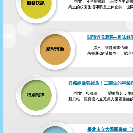
撰文：分區圖書組 【畢業季主題書展
服務快訊
業生的校園生活即將畫上休止符，但同時
閱讀遇見蘋果─趣味解
撰文：閱覽組李怡珊 圖書
精彩活動
果書展x解謎抽獎」，結合主
典藏組最強後盾！工讀生的畢業
撰文：典藏組 驪歌響起，即將送
特別報導
新思維，認真投入並完美支援圖書館的
臺北市立大學圖書館「S