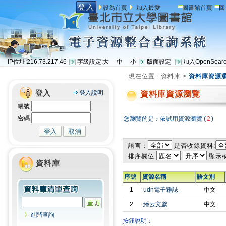
登入
設為首頁
加入最愛
圖書館首頁
回
IP位址:216.73.217.46
字級設定:
大
中
小
版面設定
加入OpenSear
現在位置 :
資料庫
>
資料庫資源
登入
登入說明
資料庫資源瀏覽
帳號:
密碼:
您瀏覽的是：依試用資源瀏覽 (
2
)
語言：
是否收錄資料:
排序欄位
顯示
資料庫
序號
資源名稱
語文別
1
udn電子雜誌
中文
2
繙云文獻
中文
》
進階查詢
按鈕說明：