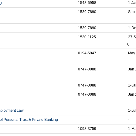
g
1548-6958
1-Ja
1539-7890
Sep 
1539-7890
1-De
1530-1125
27-S
6
0194-5947
May 
0747-0088
Jan 
0747-0088
1-Ja
0747-0088
Jan 
mployment Law
1-Ju
 Personal Trust & Private Banking
-
1098-3759
1-Ma