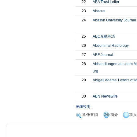
22
ABA Trust Letter
23
Abacus
24
Abasyn University Journal 
25
ABC互動英語
26
Abdominal Radiology
27
ABF Journal
28
Abhandlungen aus dem Ma
urg
29
Abigail Adams' Letters of 
30
ABN Newswire
按鈕說明：
延伸查詢
簡介
加入