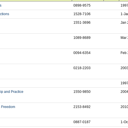
s
0898-9575
1997
ctions
1528-7106
1-Ja
1551-3696
Jan 
1089-8689
Mar 
0094-6354
Feb 
0218-2203
2003
1997
ip and Practice
1550-9850
2004
c Freedom
2153-8492
2010
0887-0187
1-Oc