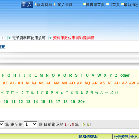
登入
設為首頁
加入最愛
圖書館首頁
回首頁
最新消息
ch
電子資料庫使用規範
資料庫數位學習影音課程
瀏覽
F
G
H
I
J
K
L
M
N
O
P
Q
R
S
T
U
V
W
X
Y
Z
other
E
AF
AG
AH
AI
AJ
AK
AL
AM
AN
AO
AP
AQ
AR
AS
AT
AU
AV
AW
ㄍ
ㄎ
ㄏ
ㄐ
ㄑ
ㄒ
ㄓ
ㄔ
ㄕ
ㄖ
ㄗ
ㄘ
ㄙ
ㄚ
ㄜ
ㄞ
ㄠ
ㄡ
ㄢ
ㄣ
ㄦ
ㄧ
ㄨ
ㄩ
9
10
11
12
13
14
15
16
17
18
19
20+
筆 跳至第
頁
目前顯示第
1~30
筆
ISSN/ISBN
公告資訊
全文