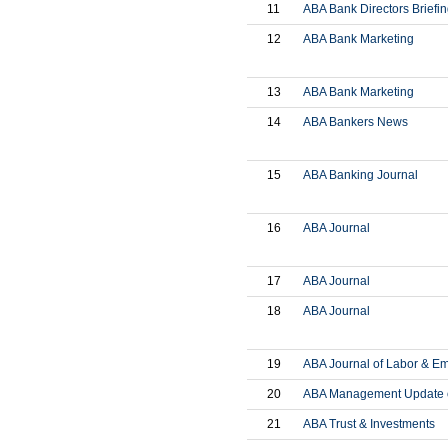
11
ABA Bank Directors Briefin
12
ABA Bank Marketing
13
ABA Bank Marketing
14
ABA Bankers News
15
ABA Banking Journal
16
ABA Journal
17
ABA Journal
18
ABA Journal
19
ABA Journal of Labor & E
20
ABA Management Update of
21
ABA Trust & Investments