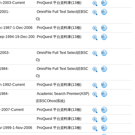
n-2003-Current
ProQuest 平台資料庫(13種)
2001-
OmniFile Full Text Select(EBSC
O)
c-1987-1-Dec-2006
ProQuest 平台資料庫(13種)
ep-1994-19-Dec-200
ProQuest 平台資料庫(13種)
2003-
OmniFile Full Text Select(EBSC
O)
1984-
OmniFile Full Text Select(EBSC
O)
n-1992-Current
ProQuest 平台資料庫(13種)
1984-
Academic Search Premier(ASP)
(EBSCOhost系統)
l-2007-Current
ProQuest 平台資料庫(13種)
ProQuest 平台資料庫(13種)
r-1999-1-Nov-2006
ProQuest 平台資料庫(13種)