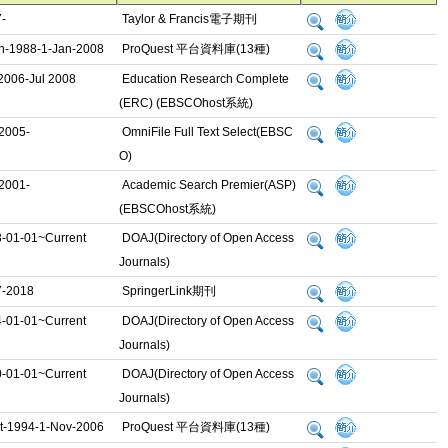
-
Taylor & Francis電子期刊
n-1988-1-Jan-2008
ProQuest 平台資料庫(13種)
2006-Jul 2008
Education Research Complete
(ERC) (EBSCOhost系統)
2005-
OmniFile Full Text Select(EBSC
O)
2001-
Academic Search Premier(ASP)
(EBSCOhost系統)
-01-01~Current
DOAJ(Directory of Open Access
Journals)
-2018
SpringerLink期刊
-01-01~Current
DOAJ(Directory of Open Access
Journals)
-01-01~Current
DOAJ(Directory of Open Access
Journals)
t-1994-1-Nov-2006
ProQuest 平台資料庫(13種)