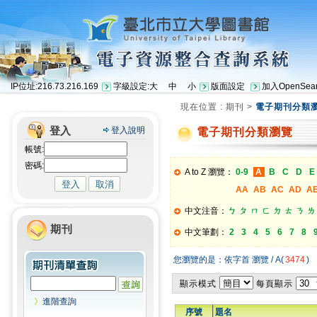
IP位址:216.73.216.169
字級設定:
大
中
小
版面設定
加入OpenSear
現在位置 :
期刊
>
電子期刊分類
登入
登入說明
電子期刊分類瀏覽
帳號:
密碼:
A to Z 瀏覽：
0-9
A
B
C
D
E
AA
AB
AC
AD
A
中文注音：
ㄅ
ㄆ
ㄇ
ㄈ
ㄉ
ㄊ
ㄋ
ㄌ
期刊
中文筆劃：
2
3
4
5
6
7
8
您瀏覽的是：依字首 瀏覽 / A(
3474
)
顯示模式
每頁顯示
》
進階查詢
序號
題名