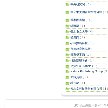
中央研究院
( 7 )
國立中央圖書館台灣分館
( 5 )
國家圖書館
( 15 )
經濟部
( 1 )
臺北市立大學
( 4 )
國史館
( 1 )
碩亞數碼科技
( 1 )
高等教育雜誌社
( 1 )
國家檔案局
( 1 )
行政院研考會
( 1 )
Taylor & Francis
( 3 )
Nature Publishing Group
( 3 
大鐸資訊
( 1 )
科技部
( 1 )
春水堂科技股份有限公司
( 1 )
累計頁面瀏覽人數:
46572