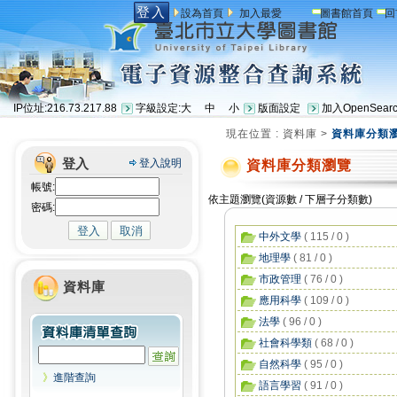
登入
設為首頁
加入最愛
圖書館首頁
回
IP位址:216.73.217.88
字級設定:
大
中
小
版面設定
加入OpenSear
現在位置 :
資料庫
>
資料庫分類
登入
登入說明
資料庫分類瀏覽
帳號:
依主題瀏覽(資源數 / 下層子分類數)
密碼:
中外文學
( 115 / 0 )
地理學
( 81 / 0 )
市政管理
( 76 / 0 )
資料庫
應用科學
( 109 / 0 )
法學
( 96 / 0 )
社會科學類
( 68 / 0 )
自然科學
( 95 / 0 )
》
進階查詢
語言學習
( 91 / 0 )