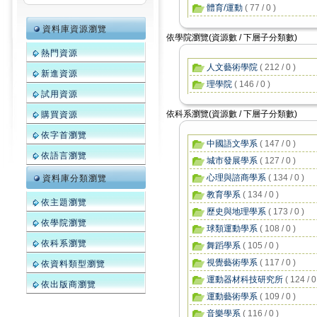
體育/運動
( 77 / 0 )
資料庫資源瀏覽
依學院瀏覽(資源數 / 下層子分類數)
熱門資源
人文藝術學院
( 212 / 0 )
新進資源
理學院
( 146 / 0 )
試用資源
依科系瀏覽(資源數 / 下層子分類數)
購買資源
依字首瀏覽
中國語文學系
( 147 / 0 )
依語言瀏覽
城市發展學系
( 127 / 0 )
心理與諮商學系
( 134 / 0 )
資料庫分類瀏覽
教育學系
( 134 / 0 )
依主題瀏覽
歷史與地理學系
( 173 / 0 )
依學院瀏覽
球類運動學系
( 108 / 0 )
依科系瀏覽
舞蹈學系
( 105 / 0 )
視覺藝術學系
( 117 / 0 )
依資料類型瀏覽
運動器材科技研究所
( 124 / 0
依出版商瀏覽
運動藝術學系
( 109 / 0 )
音樂學系
( 116 / 0 )