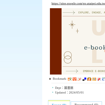
https://sites.google.com/go.utaipei.edu.
Bookmark:
Dept：
圖書館
Updated：
2024/05/01
Recommend (0)
Favor (0)