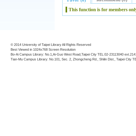
This function is for members onl
© 2014 University of Taipei Library All Rights Reserved
Best Viewed in 1024x768 Screen Resolution
Bo-Ai Campus Library: No.1,Ai-Guo West Road,Taipei City TEL:02-23113040 ext.214
Tian-Mu Campus Library: No.101, Sec. 2, Zhongcheng Rd., Shilin Dist., Taipei City 