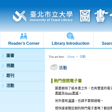
Reader’s Corner
Library Introduction
Searc
:::
圖書
:::
You are here:
:
Home
>
活動
視聽
活動
期刊
熱門借閱電子書
活動
圖書館除了紙本書之外，也有豐富的電
書館
及
Hami書城
。
另外還有
漫讀
，也請不要錯過喔。
想快速瀏覽近期的熱門電子書嗎？歡迎