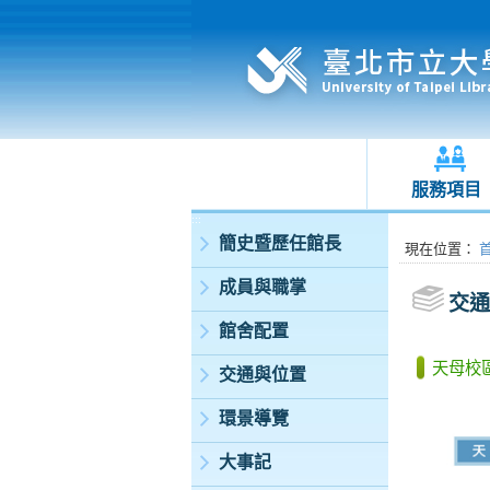
服務項目
:::
簡史暨歷任館長
:::
現在位置
：
成員與職掌
交通
館舍配置
天母校
交通與位置
環景導覽
大事記