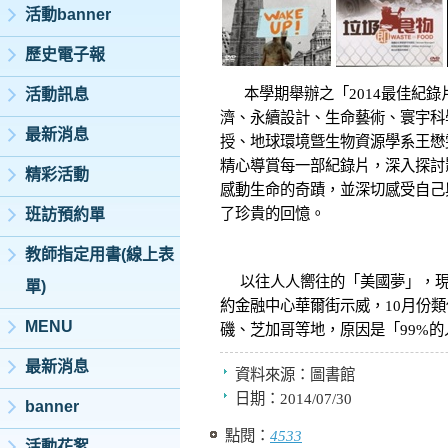
活動banner
歷史電子報
本學期舉辦之「2014最佳紀錄
活動訊息
濟、永續設計、生命藝術、寰宇科
最新消息
授、地球環境曁生物資源學系王懋
精心導賞每一部紀錄片，深入探討
精彩活動
感動生命的奇蹟，並深切感受自己
了珍貴的回憶。
班訪預約單
教師指定用書(線上表
以往人人嚮往的「美國夢」，現在卻
單)
約金融中心華爾街示威，10月份
MENU
磯、芝加哥等地，原因是「99%的
最新消息
資料來源：
圖書館
日期：
2014/07/30
banner
點閱：
4533
活動花絮