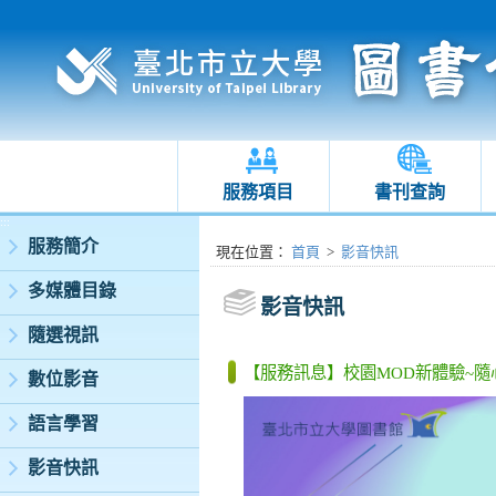
服務項目
書刊查詢
:::
服務簡介
:::
現在位置
：
首頁
>
影音快訊
多媒體目錄
影音快訊
隨選視訊
【服務訊息】校園MOD新體驗~隨心所選 視訊滿
數位影音
語言學習
影音快訊