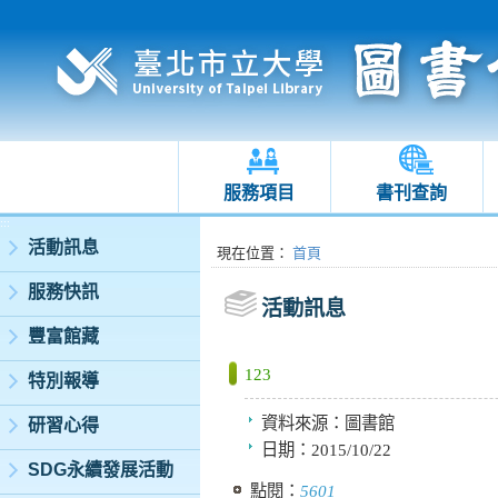
服務項目
書刊查詢
:::
活動訊息
:::
現在位置
：
首頁
服務快訊
活動訊息
豐富館藏
123
特別報導
資料來源：
圖書館
研習心得
日期：
2015/10/22
SDG永續發展活動
點閱：
5601