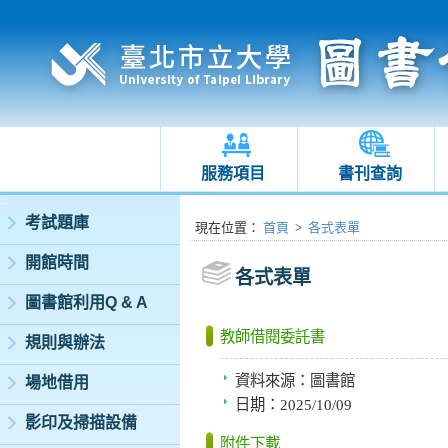
服務項目
書刊查詢
:::
考試題庫
:::
現在位置
：
首頁
>
各式表單
開館時間
各式表單
圖書館利用Q & A
教師借閱委託書
規則與辦法
資料來源：
圖書館
場地借用
日期：
2025/10/09
影印及掃描設備
附件下載