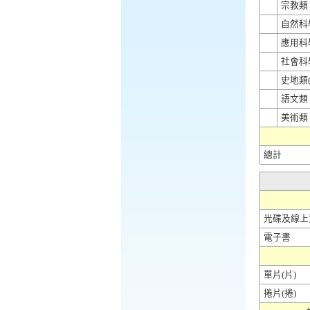
宗教類
自然科
應用科
社會科
史地類
語文類
美術類
總計
光碟及線上
電子書
單片
(片)
捲片
(捲)