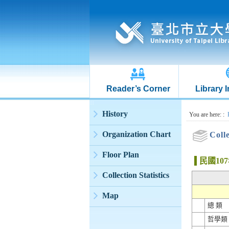
Reader’s Corner
Library 
:::
History
:::
You are here:
:
Organization Chart
Colle
Floor Plan
民國1
Collection Statistics
Map
總 類
哲學類