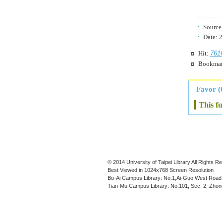
Source
Date:
2
761
Hit:
Bookma
Favor (
This f
© 2014 University of Taipei Library All Rights 
Best Viewed in 1024x768 Screen Resolution
Bo-Ai Campus Library: No.1,Ai-Guo West Road,
Tian-Mu Campus Library: No.101, Sec. 2, Zhong