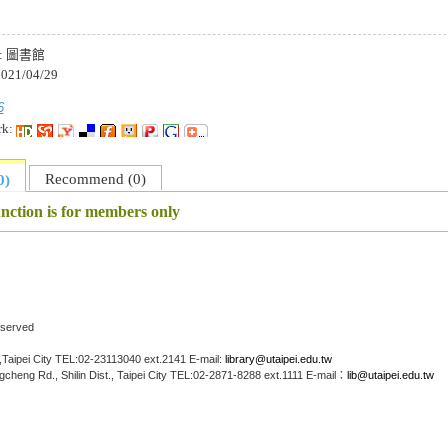
:
圖書館
021/04/29
6
rk:
Recommend (0)
0)
unction is for members only
Reserved
Taipei City TEL:02-23113040 ext.2141 E-mail:
library@utaipei.edu.tw
cheng Rd., Shilin Dist., Taipei City TEL:02-2871-8288 ext.1111 E-mail：
lib@utaipei.edu.tw