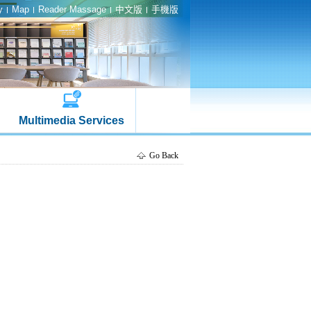
y
Map
Reader Massage
中文版
手機版
Multimedia Services
Go Back