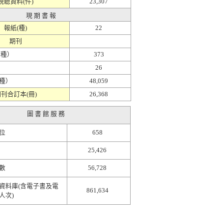
視聽資料(件)
23,307
現 期 書 報
報紙(種)
22
期刊
（種）
373
）
26
種）
48,059
刊合訂本(冊)
26,368
圖 書 館 服 務
位
658
25,426
數
56,728
資料庫(含電子書及電
861,634
人次)
  