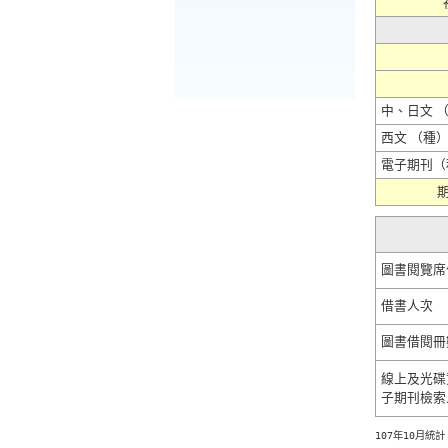
中、日文 
西文 （種
電子期刊（
期
圖書閱覽席
借書人次
圖書借閱冊
線上及光碟
子期刊檢索
107年10月統計