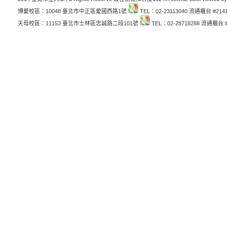
博愛校區：10048 臺北市中正區愛國西路1號
TEL：02-23113040 流通櫃台 #214
天母校區：11153 臺北市士林區忠誠路二段101號
TEL：02-28718288 流通櫃台 #