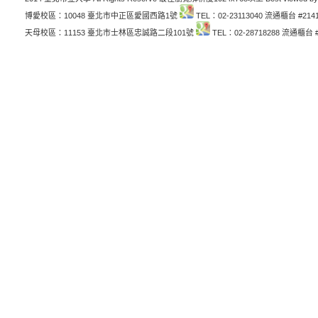
博愛校區：10048 臺北市中正區愛國西路1號
TEL：02-23113040 流通櫃台 #214
天母校區：11153 臺北市士林區忠誠路二段101號
TEL：02-28718288 流通櫃台 #