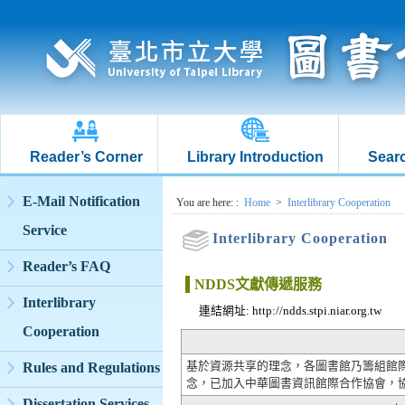
Reader’s Corner
Library Introduction
Searc
:::
E-Mail Notification
:::
You are here:
:
Home
>
Interlibrary Cooperation
Service
Interlibrary Cooperation
Reader’s FAQ
NDDS文獻傳遞服務
Interlibrary
連結網址: http://ndds.stpi.niar.org.tw
Cooperation
Rules and Regulations
基於資源共享的理念，各圖書館乃籌組館
念，已加入中華圖書資訊館際合作協會，
Dissertation Services