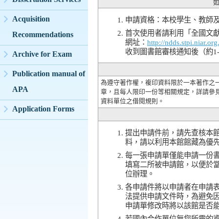
Acquisition
申請資格：本校學生、教師
首次使用者請利用「全國文獻傳
Recommendations
網址：
http://ndds.stpi.niar.org
收到圖書館審核通知後（約1
Archive for Exam
Publication manual of
為遵守著作權，複印資料限於一本著作之一
APA
章，且每人限印一份等相關規定，詳請參
資料單位之借閱規則。
Application Forms
提出申請件前，請先查核本
料，請以利用本館館藏為優
每一張申請單僅能申請一份
填寫二所被申請館，以便於
位辦理。
各申請件將以申請者在申請
法提供申請文件時，為避免
申請單修改時將以該館是否
若國內合作單位無您所需的資