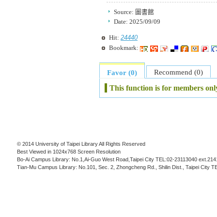
Source:
圖書館
Date:
2025/09/09
24440
Hit:
Bookmark:
Recommend (0)
Favor (0)
This function is for members onl
© 2014 University of Taipei Library All Rights Reserved
Best Viewed in 1024x768 Screen Resolution
Bo-Ai Campus Library: No.1,Ai-Guo West Road,Taipei City TEL:02-23113040 ext.214
Tian-Mu Campus Library: No.101, Sec. 2, Zhongcheng Rd., Shilin Dist., Taipei City 