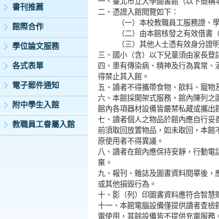
一、臺北市立大學圖書館（以下簡稱
書刊推薦
二、憑證入館閱覽如下：
（一）本校教職員工服務證、
館際合作
（二）由本館核發之有效借書
（三）其他人士憑有效身分證
學位論文服務
三、國小（含）以下兒童須由家長登
各式表單
四、患有傳染病、精神及行為異常、
得禁止其入館。
電子郵件通知
五、讀者不得攜帶食物、飲料、寵物
六、本館採開架式服務，館內陳列之
附中學生入館
館內各項器材設備皆嚴禁私藏或攜出
七、讀者個人之物品於館內應自行妥
教職員工眷屬入館
前須取回放置物品，如未取回，本館
原使用者不得異議。
八、讀者在館內應保持安靜，行動電
棄。
九、報刊、雜誌及圖書資料閱畢後，
或其他損毀行為。
十、影（列）印圖書資料應符合智慧
十一、本館電腦設備僅提供讀者查檢
電使用，其餘設備皆不提供充電服務