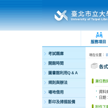
服務項目
:::
考試題庫
:::
現在位置
：
開館時間
各式
圖書館利用Q & A
兼任教
規則與辦法
資料
場地借用
日期
影印及掃描設備
附件下