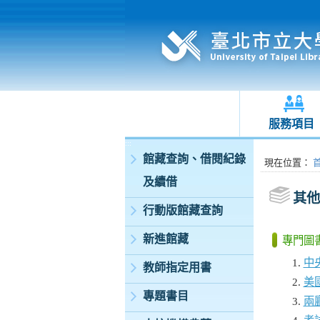
服務項目
:::
館藏查詢、借閱紀錄
:::
現在位置
：
及續借
其他
行動版館藏查詢
新進館藏
專門圖
中
教師指定用書
美
專題書目
兩