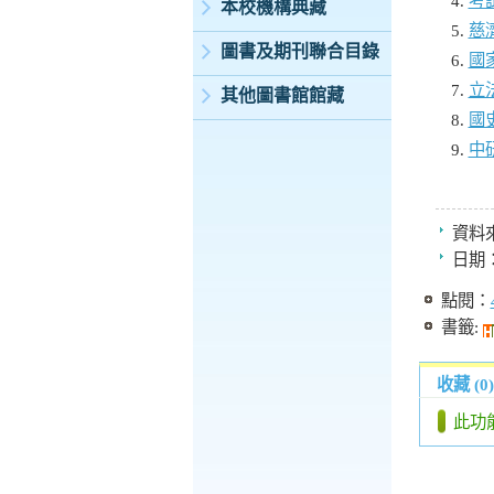
考
本校機構典藏
慈
圖書及期刊聯合目錄
國
立
其他圖書館館藏
國
中
資料
日期
點閱：
書籤:
收藏 (0)
此功