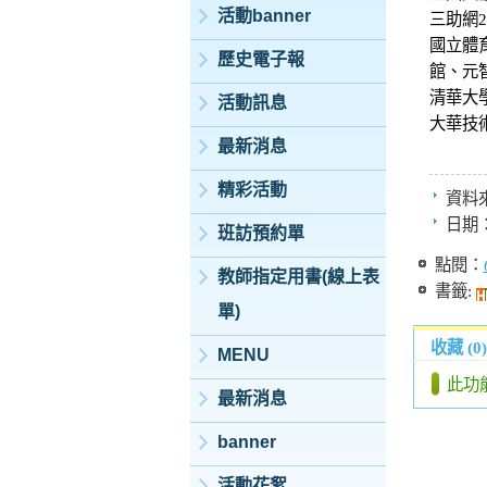
活動banner
三助網2
國立體
歷史電子報
館、元
清華大
活動訊息
大華技
最新消息
精彩活動
資料
日期
班訪預約單
點閱：
教師指定用書(線上表
書籤:
單)
收藏 (0)
MENU
此功
最新消息
banner
活動花絮