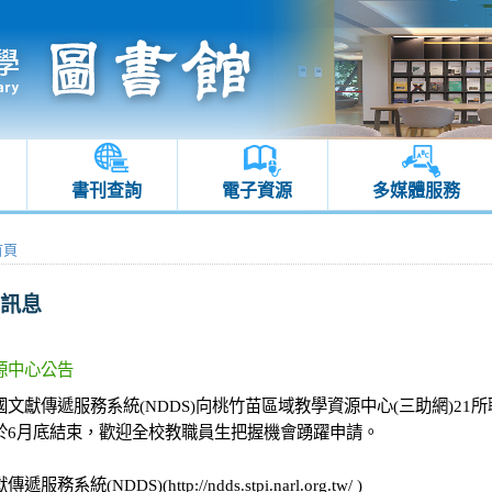
書刊查詢
電子資源
多媒體服務
首頁
訊息
源中心公告
國文獻傳遞服務系統(NDDS)向桃竹苗區域教學資源中心(三助網)2
於6月底結束，歡迎全校教職員生把握機會踴躍申請。
服務系統(NDDS)(http://ndds.stpi.narl.org.tw/ )