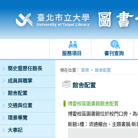
服務項目
書刊查詢
:::
簡史暨歷任館長
:::
現在位置
：
首頁
>
館舍配置
成員與職掌
館舍配置
館舍配置
博愛校區圖書館館舍配置
交通與位置
博愛校區圖書館位於校門口旁，為地
環景導覽
新館1樓：流通櫃台、主題書展/
大事記