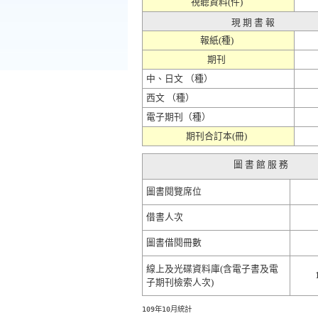
視聽資料(件)
現 期 書 報
報紙(種)
期刊
中、日文 （種）
西文 （種）
電子期刊（種）
期刊合訂本(冊)
圖 書 館 服 務
圖書閱覽席位
借書人次
圖書借閱冊數
線上及光碟資料庫(含電子書及電
子期刊檢索人次)
109年10月統計  