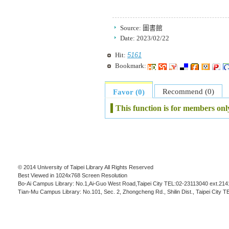
Source:
圖書館
Date:
2023/02/22
5161
Hit:
Bookmark:
Recommend (0)
Favor (0)
This function is for members onl
© 2014 University of Taipei Library All Rights Reserved
Best Viewed in 1024x768 Screen Resolution
Bo-Ai Campus Library: No.1,Ai-Guo West Road,Taipei City TEL:02-23113040 ext.214
Tian-Mu Campus Library: No.101, Sec. 2, Zhongcheng Rd., Shilin Dist., Taipei City 