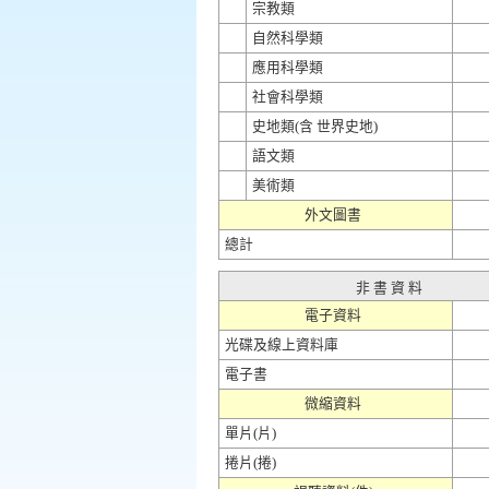
宗教類
自然科學類
應用科學類
社會科學類
史地類
(含 世界史地)
語文類
美術類
外文圖書
總計
非 書 資 料
電子資料
光碟及線上資料庫
電子書
微縮資料
單片
(片)
捲片
(捲)