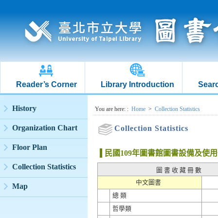
Reader’s Corner
Library Introduction
Searc
:::
History
:::
You are here:
:
Home
>
Collection Statistics
Organization Chart
Collection Statistics
Floor Plan
民國109年圖書館圖書設備及使
Collection Statistics
圖 書 收 藏 冊 數
中文圖書
Map
總 類
哲學類