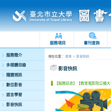
服務項目
書刊查詢
:::
服務簡介
:::
現在位置
：
首頁
>
影音快訊
多媒體目錄
影音快訊
隨選視訊
【服務訊息】【教室電影院公播大
數位影音
語言學習
影音快訊