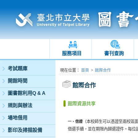
服務項目
書刊查詢
:::
考試題庫
:::
現在位置
：
首頁
>
館際合作
開館時間
館際合作
圖書館利用Q & A
館際資源共享
規則與辦法
場地借用
（本校師生可以憑證至兩校區
一、借證
借還手續，並在期限內歸還證件。每位
影印及掃描設備