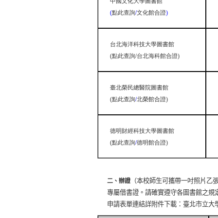
中國文化大學圖書館
(
點此查詢
/
文化館合證
)
台北海洋科技
大學圖書館
(
點此查詢
/
台北海科
館合證
)
臺北榮民總醫院圖書館
(
點此查詢
/
北榮館合證
)
德明財經科技大學圖書館
(
點此查詢
/
德明館合證
)
（本校師生可攜帶一吋照片乙
二、辦證
專屬借書證。請確實遵守各圖書館之規
申請表單連結詳附件下載：臺北市立大