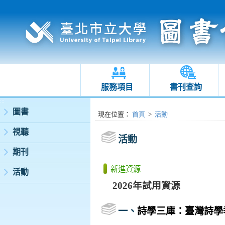
服務項目
書刊查詢
:::
圖書
:::
現在位置
：
首頁
>
活動
視聽
活動
期刊
新進資源
活動
2026
年試用資源
一、
詩學三庫：臺灣詩學