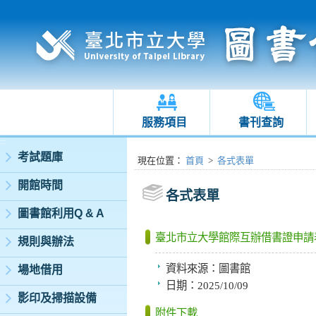
服務項目
書刊查詢
:::
考試題庫
:::
現在位置
：
首頁
>
各式表單
開館時間
各式表單
圖書館利用Q & A
臺北市立大學館際互辦借書證申請
規則與辦法
資料來源：
圖書館
場地借用
日期：
2025/10/09
影印及掃描設備
附件下載