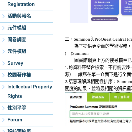
Registration
活動與報名
元件模組
三、Summon與ProQuest Centra
問卷調查
為了提供更全面的學術服務，本
元件模組
(一)Summon
圖書館網頁上方的搜尋橫幅已嵌入
Survey
1.跨資料庫整合檢索，不再需要逐
源），讓您在單一介面下進行全面性
校園著作權
2.語意理解與相關性排序：Sum
Intellectual Property
關度的結果，並將最相關的資訊呈
Rights
性別平等
Forum
班訪預約單