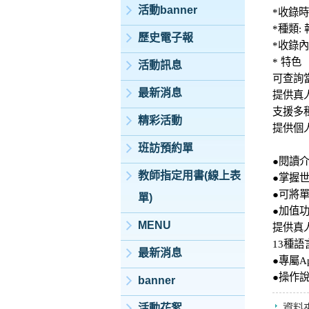
活動banner
*收錄時間
*種類:
歷史電子報
*收錄內
* 特色
活動訊息
可查詢
最新消息
提供真
支援多
精彩活動
提供個
班訪預約單
●閱讀
教師指定用書(線上表
●掌握
●可將單一
單)
●加值功
MENU
提供真
13種語
最新消息
●專屬
●操作
banner
活動花絮
資料