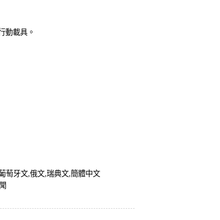
種行動載具。
,葡萄牙文,俄文,瑞典文,簡體中文
聞