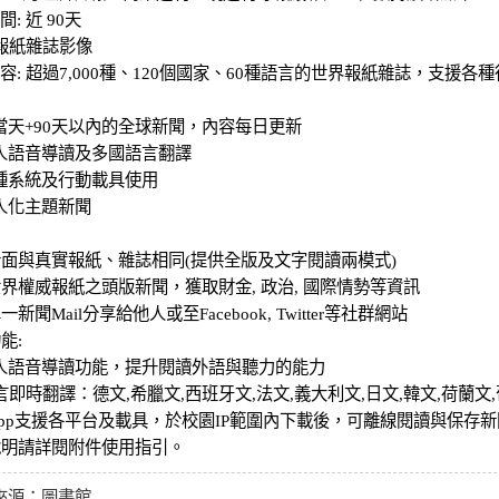
: 近 90天
 報紙雜誌影像
容: 超過7,000種、120個國家、60種語言的世界報紙雜誌，支援各
當天+90天以內的全球新聞，內容每日更新
人語音導讀及多國語言翻譯
種系統及行動載具使用
人化主題新聞
介面與真實報紙、雜誌相同(提供全版及文字閱讀兩模式)
世界權威報紙之頭版新聞，獲取財金, 政治, 國際情勢等資訊
新聞Mail分享給他人或至Facebook, Twitter等社群網站
能:
人語音導讀功能，提升閱讀外語與聽力的能力
言即時翻譯：德文,希臘文,西班牙文,法文,義大利文,日文,韓文,荷蘭文
App支援各平台及載具，於校園IP範圍內下載後，可離線閱讀與保存新
說明請詳閱附件使用指引。
來源：
圖書館