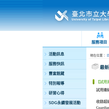
服務項目
:::
活動訊息
:::
現在位置
：
服務快訊
最新
豐富館藏
【試用資
特別報導
試用連結：h
研習心得
收錄超過
SDG永續發展活動
Guar