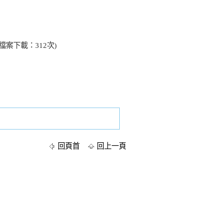
、檔案下載：312次)
回頁首
回上一頁