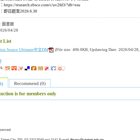
ps://research.ebsco.com/c/uv2fd3/?db=esu
即日起至2026.6.30
:
圖書館
026/04/28
 List
tion Source Ultimate中文DM
(File size: 496.0KB, Updateing Date: 2026/04/28
3
rk:
Recommend (0)
0)
unction is for members only
Reserved
Taipei City TEL:02-23113040 ext.2141 E-mail:
library@utaipei.edu.tw