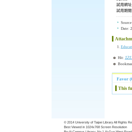
試用網址：htt
試用期間：
Source
Date:
2
Attachmt
Educa
121
Hit:
Bookma
Favor (
This f
© 2014 University of Taipei Library All Rights 
Best Viewed in 1024x768 Screen Resolution
Bo-Ai Campus Library: No.1,Ai-Guo West Road,