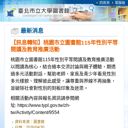
回首頁
電腦版
最新消息
【訊息轉知】桃園市立圖書館115年性別平等
閱讀及教育推廣活動
桃園市立圖書館
115
年性別平等閱讀及教育推廣活動
以閱讀為核心，結合繪本交流討論與親子體驗，期透
過多元活動對話，幫助老師、家長及青少年看見性別
多元樣貌、理解彼此感受，讓尊重與界線不再抽象，
並破除社會對性別的刻板印象及迷思。
相關活動內容與報名資訊請參閱網
址
:
https://www.typl.gov.tw/zh-
tw/Activity/Content/9554
資料來源：
圖書館
日期：
2026/04/30