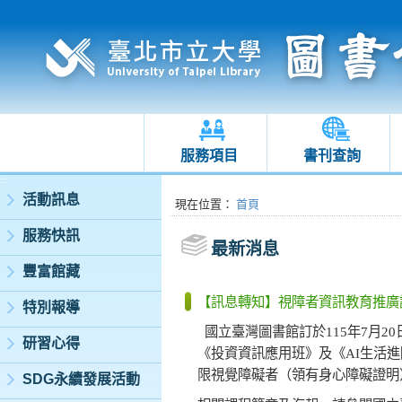
服務項目
書刊查詢
:::
活動訊息
:::
現在位置
：
首頁
服務快訊
最新消息
豐富館藏
【訊息轉知】視障者資訊教育推廣
特別報導
國立臺灣圖書館訂於
115
年
7
月
20
研習心得
《投資資訊應用班》及《
AI
生活進
限視覺障礙者（領有身心障礙證明
SDG永續發展活動