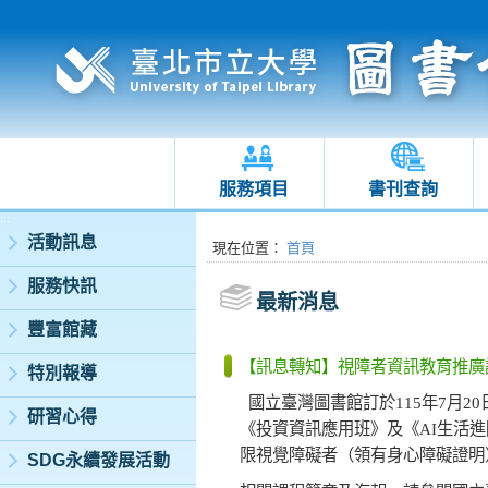
服務項目
書刊查詢
:::
活動訊息
:::
現在位置
：
首頁
服務快訊
最新消息
豐富館藏
【訊息轉知】視障者資訊教育推廣
特別報導
國立臺灣圖書館訂於
115
年
7
月
20
研習心得
《投資資訊應用班》及《
AI
生活進
限視覺障礙者（領有身心障礙證明
SDG永續發展活動