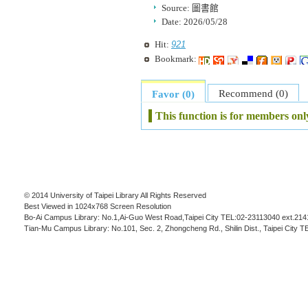
Source:
圖書館
Date:
2026/05/28
921
Hit:
Bookmark:
Recommend (0)
Favor (0)
This function is for members onl
© 2014 University of Taipei Library All Rights Reserved
Best Viewed in 1024x768 Screen Resolution
Bo-Ai Campus Library: No.1,Ai-Guo West Road,Taipei City TEL:02-23113040 ext.214
Tian-Mu Campus Library: No.101, Sec. 2, Zhongcheng Rd., Shilin Dist., Taipei City 