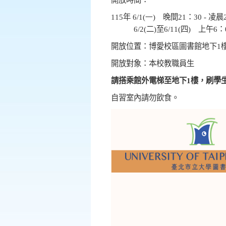
115
年 6
/1(一
)
晚間21：3
0 -
凌晨
6/2(二)至6/11(四)
上午
6
：
開放位置：博愛校區圖書館地下
1
開放對象：本校教職員生
請搭乘館外電梯至地下1樓，刷學
自習室內請勿飲食。